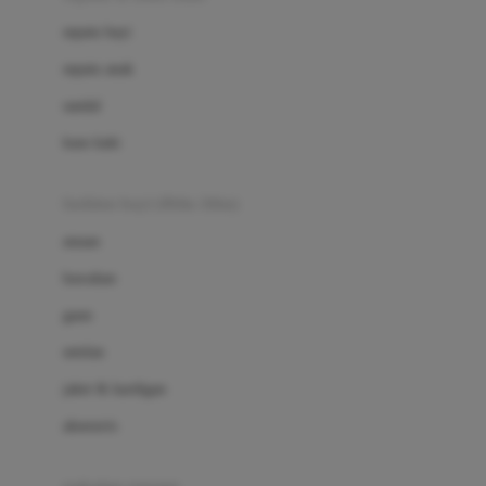
Bio Oil
sepatu bayi
Biolane
sepatu anak
Bite Fighters
sandal
Bizzi Growin
kaus kaki
Blackmores
fashion bayi (0bln-3thn)
Blooming Marvellous
atasan
Bonnels
bawahan
Bravado
gaun
Bruder
setelan
Brush Baby
jaket & kardigan
Buds Organics
aksesoris
Bugaboo
Buggygear