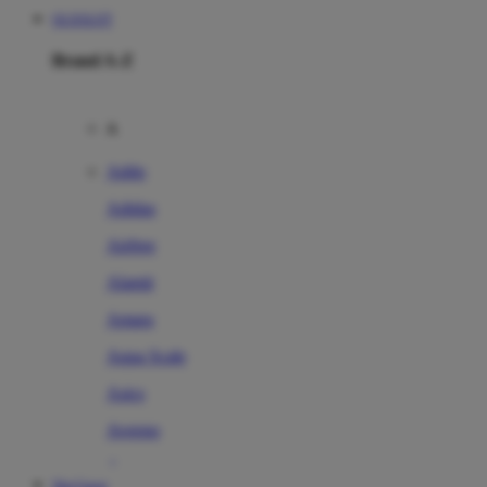
OLXSLOT
Brand A-Z
A
Addo
Adidas
Airfree
Alamii
Amara
Aqua Scale
Asics
Aveeno
Awan
Slot Gacor